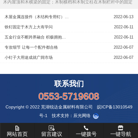
木内屋顶和木横梁的固定；木制横档和木制立柱在木制栏杆中的固定
等。2.镀锌钉顾名思义，通常用在在木制平台上固定木板和木龙骨。
3.镀锌膨胀螺栓通常用...
木屋金属连接件（木结构专用钉）作用
2022-06-13
铁钉固定于木方上大有学问
2022-06-11
五金行业不断跨界融合 积极拥抱新媒体时代
2022-06-11
专攻细节 让每一个配件都合格
2022-06-07
小钉子大用途成就广阔市场
2022-06-07
联系我们
0553-5719608
Copyright © 2022 芜湖锐达金属材料有限公司
皖ICP备13010549
号-1
技术支持：
辰光网络
网站首页
留言建议
一键拨号
一键导航